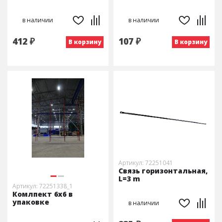
в наличии
в наличии
412 ₽
107 ₽
В корзину
В корзину
Артикул: 72251041
Связь горизонтальная,
L=3 m
Артикул: 72251338_1
Комлпект 6x6 в
упаковке
в наличии