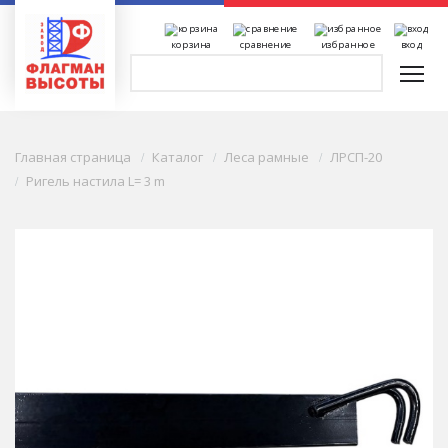
корзина
сравнение
избранное
вход
Главная страница
Каталог
Леса рамные
ЛРСП-20
Ригель настила L= 3 m