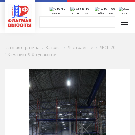
корзина
сравнение
избранное
вход
Главная страница
Каталог
Леса рамные
ЛРСП-20
Комлпект 6x6 в упаковке