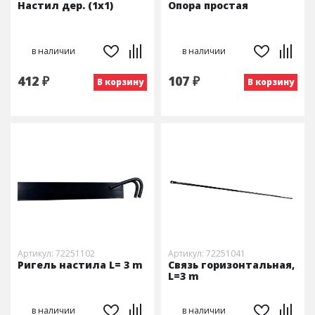
Настил дер. (1х1)
Опора простая
в наличии
в наличии
412 ₽
107 ₽
В корзину
В корзину
Артикул: 72251102
Артикул: 72251041
Ригель настила L= 3 m
Связь горизонтальная,
L=3 m
в наличии
в наличии