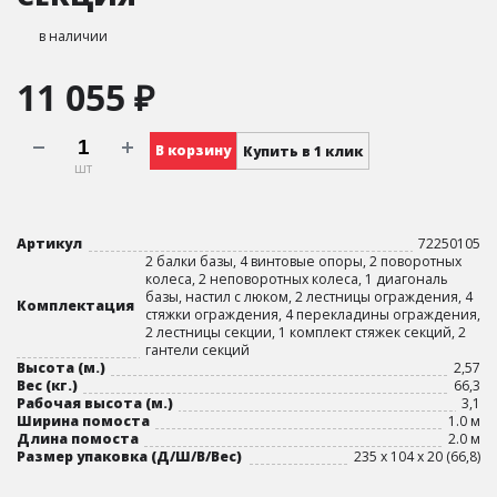
в наличии
11 055 ₽
В корзину
Купить в 1 клик
шт
Артикул
72250105
2 балки базы, 4 винтовые опоры, 2 поворотных
колеса, 2 неповоротных колеса, 1 диагональ
базы, настил с люком, 2 лестницы ограждения, 4
Комплектация
стяжки ограждения, 4 перекладины ограждения,
2 лестницы секции, 1 комплект стяжек секций, 2
гантели секций
Высота (м.)
2,57
Вес (кг.)
66,3
Рабочая высота (м.)
3,1
Ширина помоста
1.0 м
Длина помоста
2.0 м
Размер упаковка (Д/Ш/В/Вес)
235 х 104 х 20 (66,8)