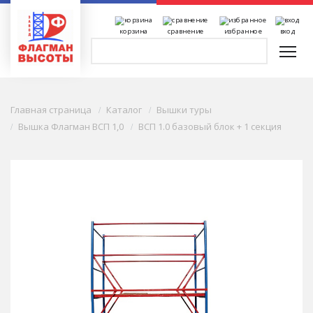
корзина
сравнение
избранное
вход
Главная страница
Каталог
Вышки туры
Вышка Флагман ВСП 1,0
ВСП 1.0 базовый блок + 1 секция