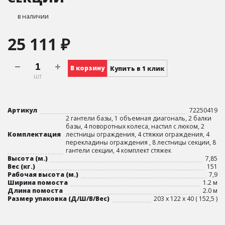
в наличии
25 111 ₽
В корзину
Купить в 1 клик
шт
Артикул
72250419
2 гантели базы, 1 объемная диагональ, 2 балки
базы, 4 поворотных колеса, настил с люком, 2
Комплектация
лестницы ограждения, 4 стяжки ограждения, 4
перекладины ограждения , 8 лестницы секции, 8
гантели секции, 4 комплект стяжек
Высота (м.)
7,85
Вес (кг.)
151
Рабочая высота (м.)
7,9
Ширина помоста
1.2 м
Длина помоста
2.0 м
Размер упаковка (Д/Ш/В/Вес)
203 х 122 х 40 ( 152,5 )