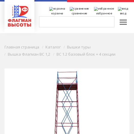
корзина
сравнение
избранное
вход
Главная страница
Каталог
Вышки туры
Вышка Флагман ВС 1,2
ВС 1.2 базовый блок + 4 секции