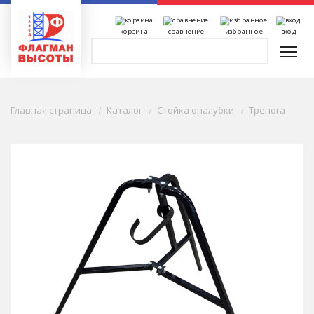
корзина
сравнение
избранное
вход
Главная страница
Каталог
Стойка опалубки
Тренога