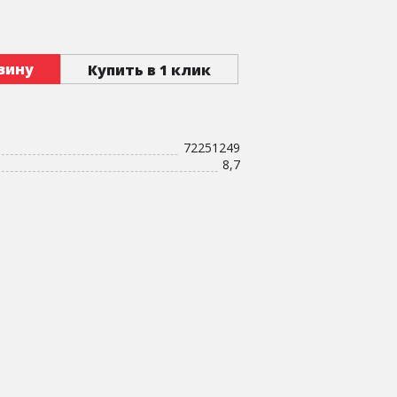
зину
Купить в 1 клик
72251249
8,7