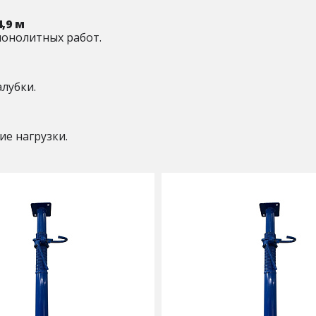
4,9 м
монолитных работ.
лубки.
е нагрузки.