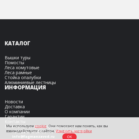
КАТАЛОГ
Вышки туры
Помосты
Леса хомутовые
Леса рамные
Стойка опалубки
Алюминиевые лестницы
ИНФОРМАЦИЯ
Новости
Доставка
О компании
Гарантии
Контакты
Мы используем
cookie
. Они помогают нам понять, как вы
Политика конфиденциальности
взаимодействуете с сайтом.
Изменить настройки
+7 926 000 97 77
+7 495 664 97 74
info@flagmanzavod.ru
OK