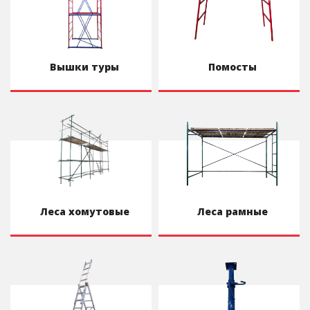
Вышки туры
Помосты
Леса хомутовые
Леса рамные